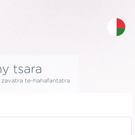
ny tsara
y zavatra te-hahafantatra