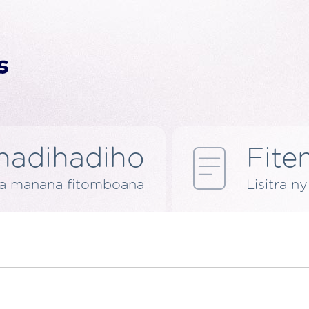
nadihadiho
Fite
ra manana fitomboana
Lisitra n