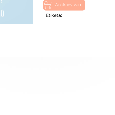
Anakavy vao
Etiketa: