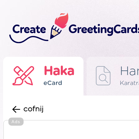
Haka
Ha
eCard
Karat
cofnij
Ads