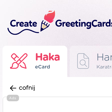
Haka
Ha
eCard
Karat
cofnij
Ads