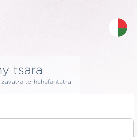
ny tsara
y zavatra te-hahafantatra