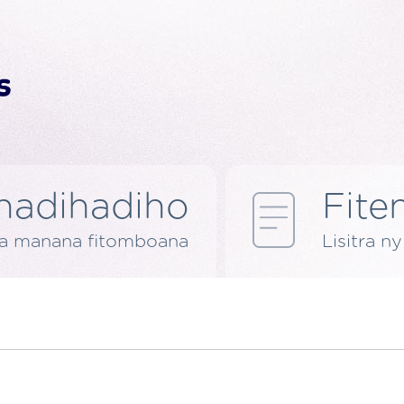
nadihadiho
Fite
ra manana fitomboana
Lisitra n