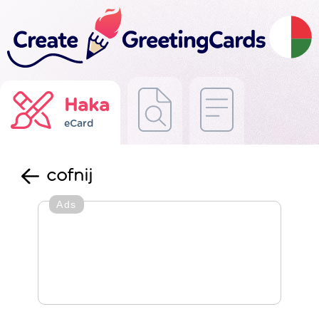
Haka
eCard
cofnij
Ads