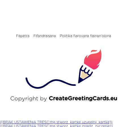
Fepetra
Fifandraisana
Politika fiarovana fiainan'olona
Copyright by
CreateGreetingCards.eu
([BRAK USTAWIENIA TRESC:mg stworz_kartke uzupelnij_kartke])
([BRAK USTAWIENIA TRESC:mg stworz_kartke znajdz_zyczenie])