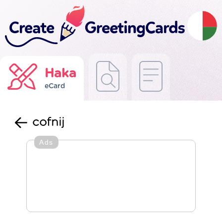
Haka
eCard
cofnij
Ads