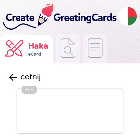
Haka
eCard
cofnij
Ads