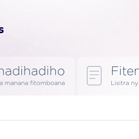
nadihadiho
Fite
ra manana fitomboana
Lisitra n