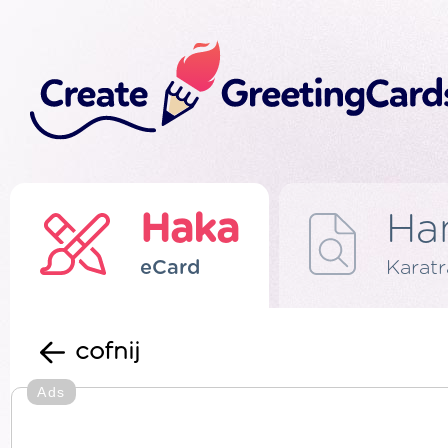
Haka
Ha
eCard
Karat
cofnij
Ads