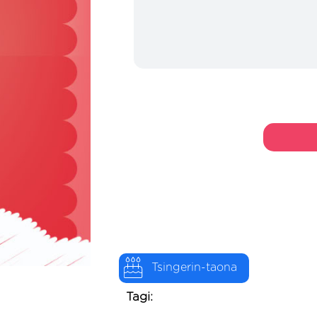
Tsingerin-taona
Tagi: