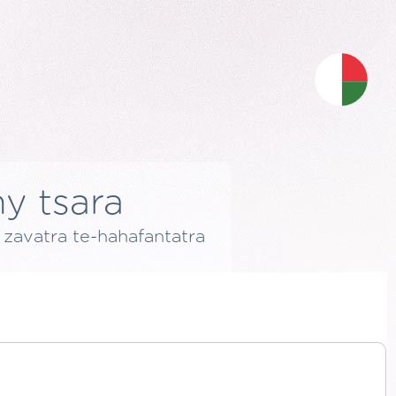
ny tsara
y zavatra te-hahafantatra