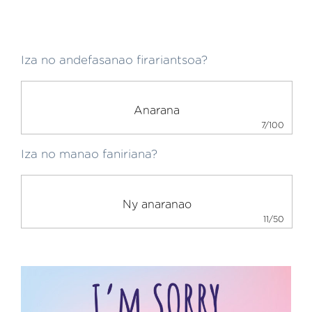
Iza no andefasanao firariantsoa?
7/100
Iza no manao faniriana?
11/50