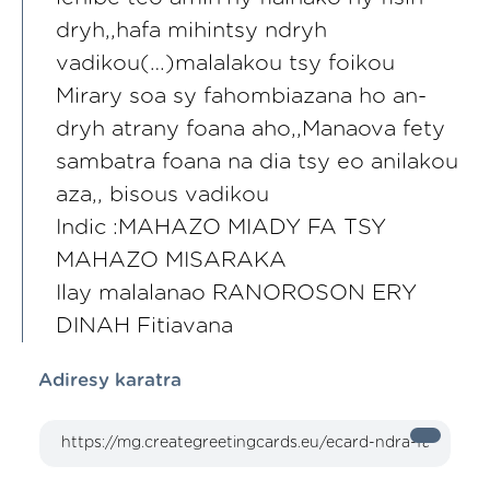
dryh,,hafa mihintsy ndryh
vadikou(…)malalakou tsy foikou
Mirary soa sy fahombiazana ho an-
dryh atrany foana aho,,Manaova fety
sambatra foana na dia tsy eo anilakou
aza,, bisous vadikou
Indic :MAHAZO MIADY FA TSY
MAHAZO MISARAKA
Ilay malalanao RANOROSON ERY
DINAH Fitiavana
Adiresy karatra