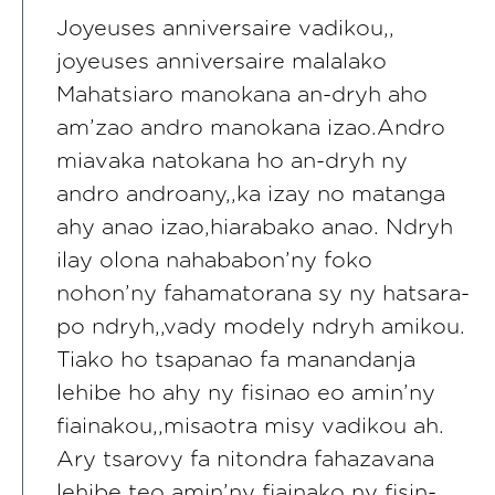
Joyeuses anniversaire vadikou,,
joyeuses anniversaire malalako
Mahatsiaro manokana an-dryh aho
am’zao andro manokana izao.Andro
miavaka natokana ho an-dryh ny
andro androany,,ka izay no matanga
ahy anao izao,hiarabako anao. Ndryh
ilay olona nahababon’ny foko
nohon’ny fahamatorana sy ny hatsara-
po ndryh,,vady modely ndryh amikou.
Tiako ho tsapanao fa manandanja
lehibe ho ahy ny fisinao eo amin’ny
fiainakou,,misaotra misy vadikou ah.
Ary tsarovy fa nitondra fahazavana
lehibe teo amin’ny fiainako ny fisin-