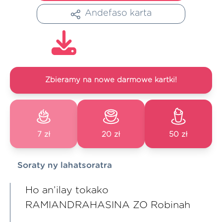
Andefaso karta
Zbieramy na nowe darmowe kartki!
7 zł
20 zł
50 zł
Soraty ny lahatsoratra
Ho an’ilay tokako
RAMIANDRAHASINA ZO Robinah