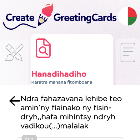
Hanadihadiho
Karatra manana fitomboana
Ndra fahazavana lehibe teo
amin’ny fiainako ny fisin-
dryh,,hafa mihintsy ndryh
vadikou(…)malalak
Ads