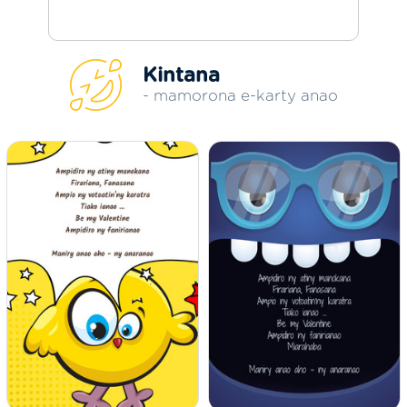
Kintana
- mamorona e-karty anao