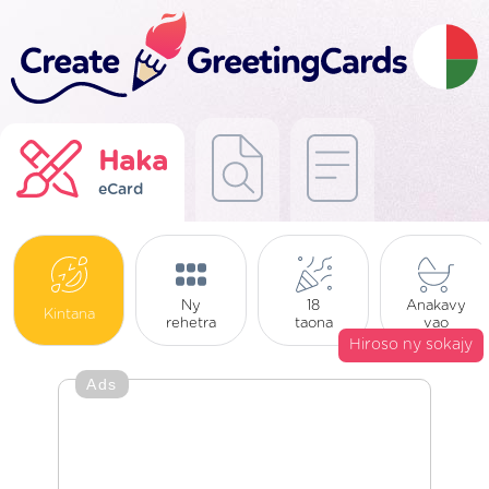
Haka
eCard
Ny
18
Anakavy
Kintana
rehetra
taona
vao
Hiroso ny sokajy
Ads