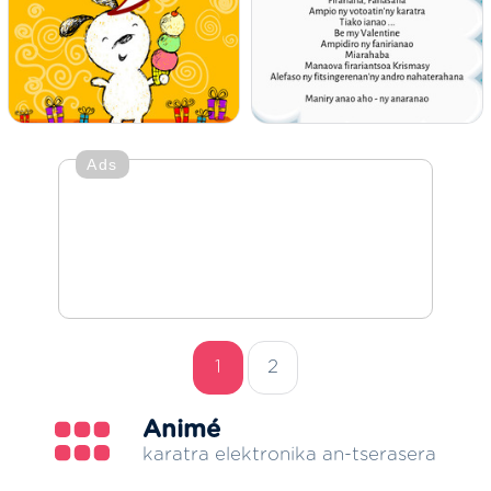
Ads
1
2
Animé
karatra elektronika an-tserasera