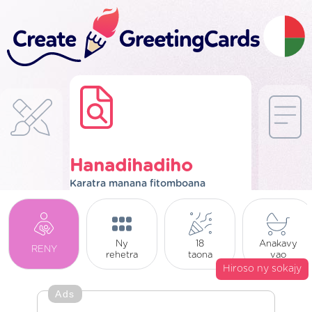
Hanadihadiho
Karatra manana fitomboana
Ny
18
Anakavy
RENY
rehetra
taona
vao
Hiroso ny sokajy
Ads