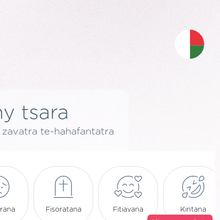
ny tsara
y zavatra te-hahafantatra
orana
Fisoratana
Fitiavana
Kintana