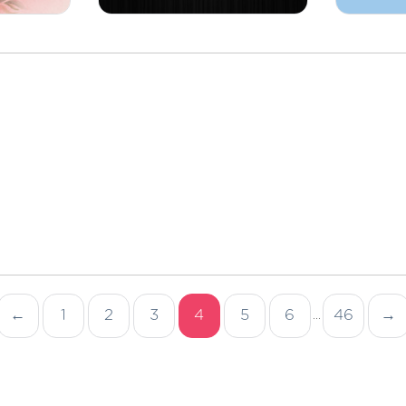
←
1
2
3
4
5
6
46
→
...