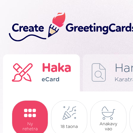
Haka
Ha
eCard
Karat
Ny
Anakavy
18 taona
rehetra
vao