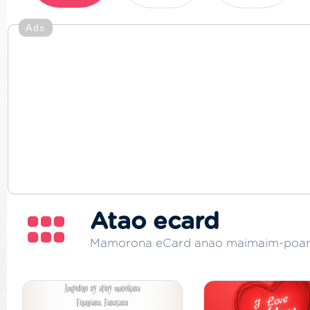
Ads
Atao ecard
Mamorona eCard anao maimaim-poa