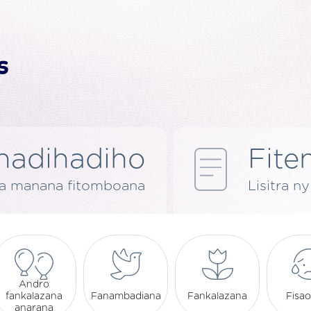
nadihadiho
Fite
ra manana fitomboana
Lisitra n
Andro
fankalazana
Fanambadiana
Fankalazana
Fisa
anarana